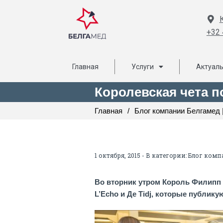
+32 
Главная
Услуги
Актуал
Королевская чета п
Главная
/
Блог компании Белгамед |
1 октября, 2015 - В категории:
Блог компа
Во вторник утром Король Филипп 
L’Echo и Де Tidj, которые публику