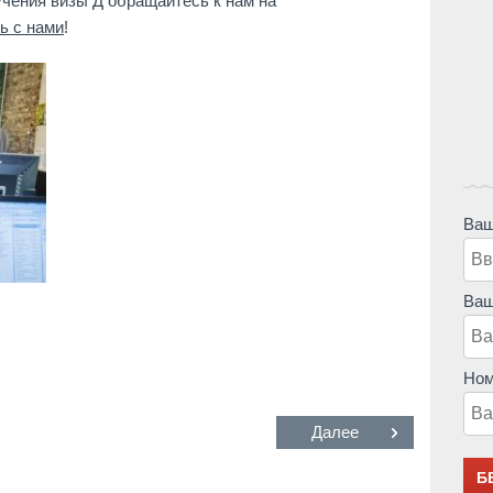
учения визы Д обращайтесь к нам на
ь с нами
!
Ваш
Ваш
Ном
Далее