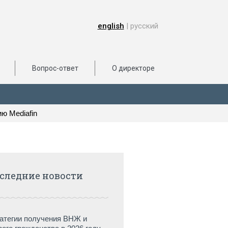
english
| русский
Вопрос-ответ
О директоре
ю Mediafin
следние новости
атегии получения ВНЖ и