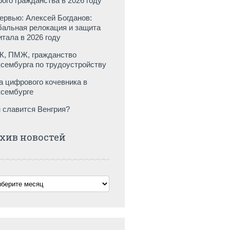
рого гражданства в 2026 году
ервью: Алексей Богданов:
бальная релокация и защита
итала в 2026 году
, ПМЖ, гражданство
сембурга по трудоустройству
а цифрового кочевника в
сембурге
 славится Венгрия?
хив новостей