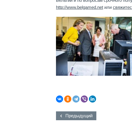
Бельгии и по вопросам срочного пол
http://www.belgamed.net
или
свяжитес
Предыдущий