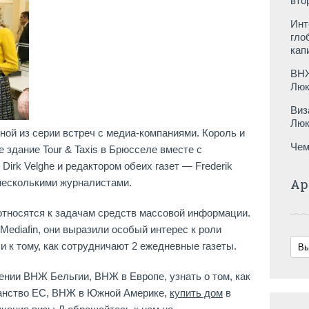
вто
Инт
гло
кап
ВНЖ
Люк
Виз
Люк
ной из серии встреч с медиа-компаниями. Король и
Чем
 здание Tour & Taxis в Брюсселе вместе с
Dirk Velghe и редактором обеих газет — Frederik
Ар
 несколькими журналистами.
относятся к задачам средств массовой информации.
ediafin, они выразили особый интерес к роли
и к тому, как сотрудничают 2 ежедневные газеты.
нии ВНЖ Бельгии, ВНЖ в Европе, узнать о том, как
данство ЕС, ВНЖ в Южной Америке,
купить дом
в