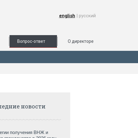
english
| русский
Вопрос-ответ
О директоре
ледние новости
егии получения ВНЖ и