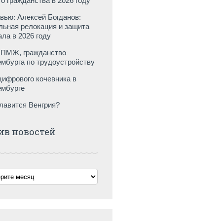
го гражданства в 2026 году
вью: Алексей Богданов:
льная релокация и защита
ала в 2026 году
ПМЖ, гражданство
мбурга по трудоустройству
цифрового кочевника в
мбурге
лавится Венгрия?
ив новостей