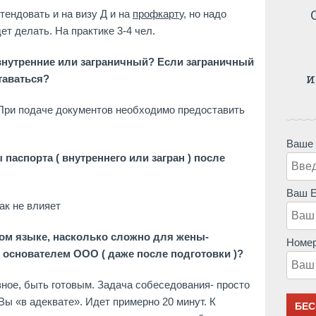
тендовать и на визу Д и на
профкарт
у, но надо
т делать. На практике 3-4 чел.
внутренние или заграничный? Если заграничный
и
таваться?
При подаче документов необходимо предоставить
Ваше
 паспорта ( внутреннего или загран ) после
Ваш E
ак не влияет
аком языке, насколько сложно для жены-
Номер
 основателем ООО ( даже после подготовки )?
ное, быть готовым. Задача собеседования- просто
 Вы «в адеквате». Идет примерно 20 минут. К