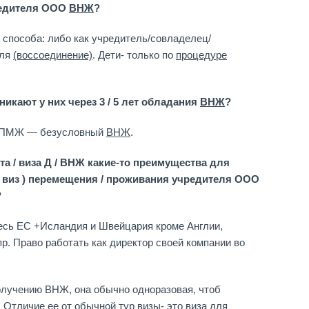
редителя ООО
ВНЖ
?
2 способа: либо как учредитель/совладелец/
еля
(воссоединение)
. Дети- только по
процедуре
никают у них через 3 / 5 лет обладания
ВНЖ
?
. ПМЖ — безусловный
ВНЖ
.
та / виза Д / ВНЖ какие-то преимущества для
 виз ) перемещения / проживания учредителя ООО
?
весь ЕС +Исландия и Швейцария кроме Англии,
р. Право работать как директор своей компании во
получению ВНЖ, она обычно одноразовая, чтоб
. Отличие ее от обычной тур визы- это виза для