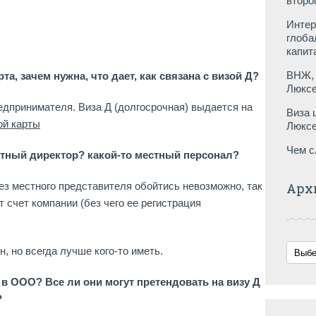
второ
Интер
глоба
капит
ВНЖ, 
та, зачем нужна, что дает, как связана с визой Д?
Люксе
едпринимателя. Виза Д (долгосрочная) выдается на
Виза 
ой карты
Люксе
Чем с
стный директор? какой-то местный персонал?
без местного представителя обойтись невозможно, так
Арх
т счет компании (без чего ее регистрация
, но всегда лучше кого-то иметь.
в ООО? Все ли они могут претендовать на визу Д
?