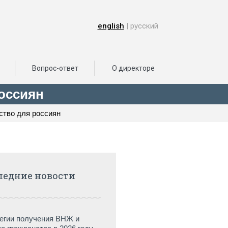
english
| русский
Вопрос-ответ
О директоре
оссиян
ство для россиян
ледние новости
егии получения ВНЖ и