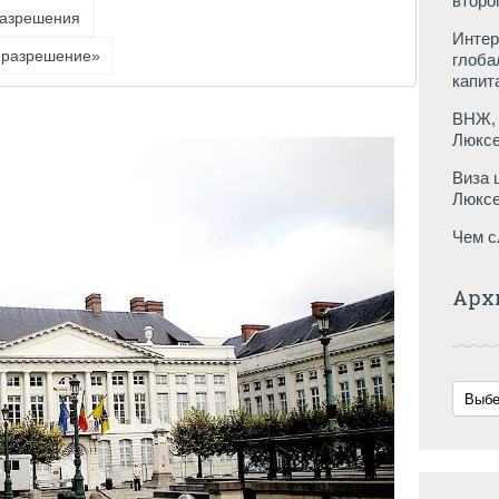
второ
разрешения
Интер
 разрешение»
глоба
капит
ВНЖ, 
Люксе
Виза 
Люксе
Чем с
Арх