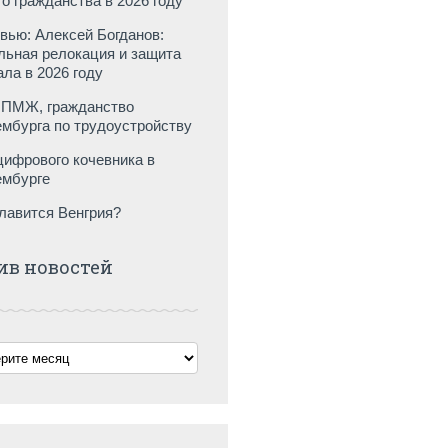
го гражданства в 2026 году
вью: Алексей Богданов:
льная релокация и защита
ала в 2026 году
ПМЖ, гражданство
мбурга по трудоустройству
цифрового кочевника в
мбурге
лавится Венгрия?
ив новостей