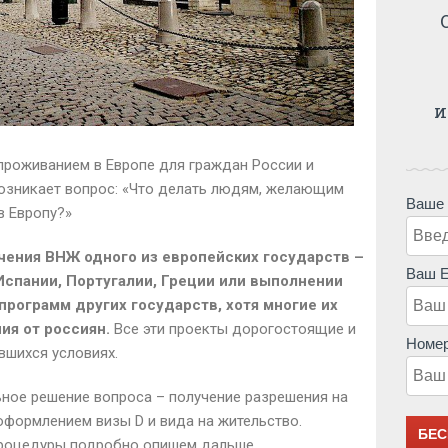
и
проживанием в Европе для граждан России и
возникает вопрос: «Что делать людям, желающим
Ваше
в Европу?»
чения ВНЖ одного из европейских государств –
Ваш E
Испании, Португалии, Греции или выполнении
рограмм других государств, хотя многие их
ия от россиян.
Все эти проекты дорогостоящие и
Номер
вшихся условиях.
ьное решение вопроса – получение разрешения на
оформлением визы D и вида на жительство.
процедуры подробно опишем дальше.