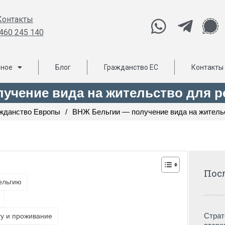
Контакты
460 245 140
ьное
Блог
Гражданство ЕС
Контакты
учение вида на жительство для р
ажданство Европы
/
ВНЖ Бельгии — получение вида на житель
Пос
ельгию
Страт
у и проживание