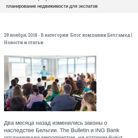
планирование недвижимости для экспатов
28 ноября, 2018 - В категории:
Блог компании Белгамед |
Новости и статьи
Два месяца назад изменились законы о
наследстве Бельгии. The Bulletin и ING Bank
организовали мероприятие, на котором будут