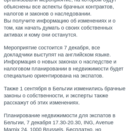
объяснены все аспекты брачных контрактов,
налогов и законов о наследовании.
Вы получите информацию об изменениях и о
том, как начать думать о своих собственных
активах и кому они останутся.
Мероприятие состоится 7 декабря, все
докладчики выступят на английском языке.
Информация о новых законах о наследстве и
налоговом планировании в недвижимости будет
специально ориентирована на экспатов.
Также 1 сентября в Бельгии изменились брачные
законы о собственности, и эксперты также
расскажут об этих изменениях.
Планирование недвижимости для экспатов в
Бельгии, 7 декабря 17.30-20.30, ING, Avenue
Marnix 24, 1000 Brussels. Бесплатно, но