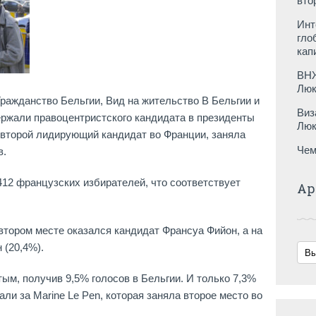
вто
Инт
гло
кап
ВНЖ
Люк
ажданство Бельгии, Вид на жительство В Бельгии и
Виз
ржали правоцентристского кандидата в президенты
Люк
второй лидирующий кандидат во Франции, заняла
Чем
в.
412 французских избирателей, что соответствует
Ар
 втором месте оказался кандидат Франсуа Фийон, а на
(20,4%).
м, получив 9,5% голосов в Бельгии. И только 7,3%
ли за Marine Le Pen, которая заняла второе место во