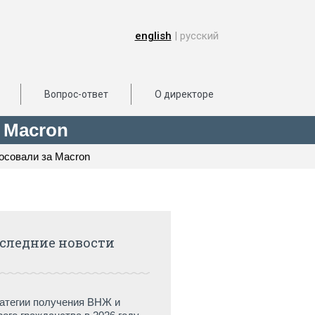
english
| русский
Вопрос-ответ
О директоре
 Macron
осовали за Macron
следние новости
атегии получения ВНЖ и