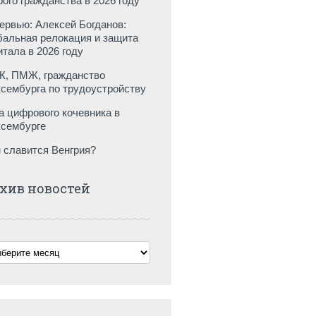
рого гражданства в 2026 году
ервью: Алексей Богданов:
бальная релокация и защита
итала в 2026 году
, ПМЖ, гражданство
сембурга по трудоустройству
а цифрового кочевника в
сембурге
 славится Венгрия?
хив новостей